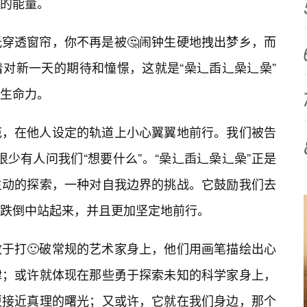
的能量。
穿透窗帘，你不再是被🤔闹钟生硬地拽出梦乡，而
对新一天的期待和憧憬，这就是“喿辶臿辶喿辶喿”
生命力。
范，在他人设定的轨道上小心翼翼地前行。我们被告
却很少有人问我们“想要什么”。“喿辶臿辶喿辶喿”正是
主动的探索，一种对自我边界的挑战。它鼓励我们去
跌倒中站起来，并且更加坚定地前行。
于打🙂破常规的艺术家身上，他们用画笔描绘出心
律；或许就体现在那些勇于探索未知的科学家身上，
更接近真理的曙光；又或许，它就在我们身边，那个