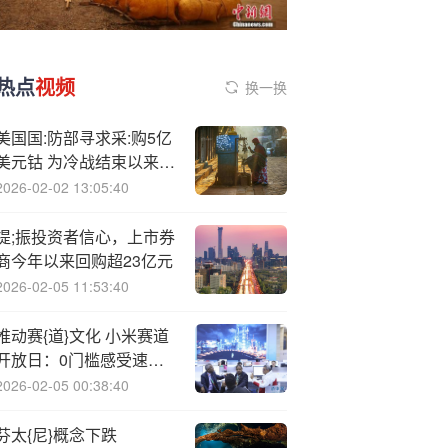
热点
视频
换一换
美国国:防部寻求采:购5亿
美元钴 为冷战结束以来首
次采购
2026-02-02 13:05:40
提;振投资者信心，上市券
商今年以来回购超23亿元
2026-02-05 11:53:40
推动赛{道}文化 小米赛道
开放日：0门槛感受速度
激情
2026-02-05 00:38:40
芬太{尼}概念下跌