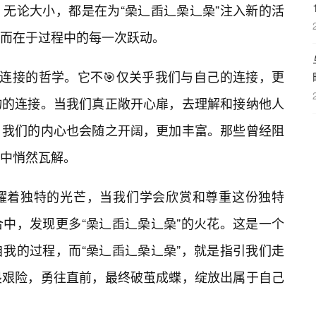
无论大小，都是在为“喿辶臿辶喿辶喿”注入新的活
而在于过程中的每一次跃动。
于连接的哲学。它不🎯仅关乎我们与自己的连接，更
物的连接。当我们真正敞开心扉，去理解和接纳他人
，我们的内心也会随之开阔，更加丰富。那些曾经阻
中悄然瓦解。
耀着独特的光芒，当我们学会欣赏和尊重这份独特
合中，发现更多“喿辶臿辶喿辶喿”的火花。这是一个
自我的过程，而“喿辶臿辶喿辶喿”，就是指引我们走
畏艰险，勇往直前，最终破茧成蝶，绽放出属于自己