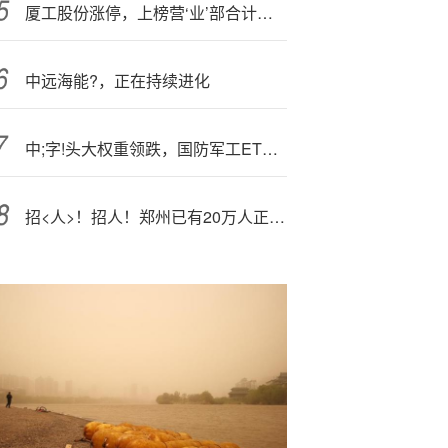
厦工股份涨停，上榜营‘业’部合计净买入1503.40万元
中远海能?，正在持续进化
中;字!头大权重领跌，国防军工ETF（512810）跌逾1%溢价频现！机构：当前国防军工板块配置价值凸显
招<人>！招人！郑州已有20万人正在赶工生产iPhone17，影视飓风老板给全体员工发17ProMax：花费或超100万元