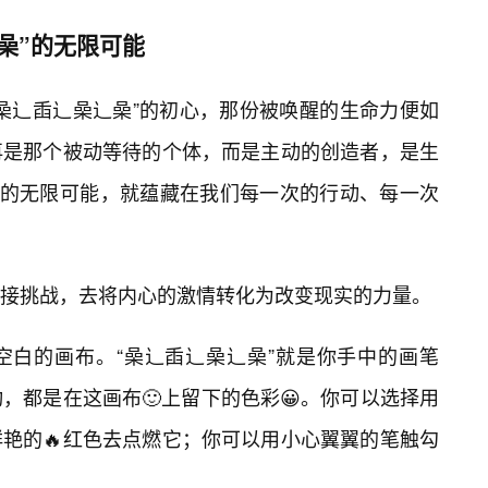
喿”的无限可能
喿辶臿辶喿辶喿”的初心，那份被唤醒的生命力便如
再是那个被动等待的个体，而是主动的创造者，是生
”的无限可能，就蕴藏在我们每一次的行动、每一次
迎接挑战，去将内心的激情转化为改变现实的力量。
空白的画布。“喿辶臿辶喿辶喿”就是你手中的画笔
，都是在这画布🙂上留下的色彩😀。你可以选择用
艳的🔥红色去点燃它；你可以用小心翼翼的笔触勾