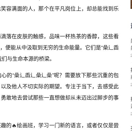
也笑容满面的人，那个在平凡岗位上，却总能找到乐
雨滴落在皮肤的触感，品味一杯热茶的香醇，这些看
，便能从中汲取到无穷的生命能量。它们是“喿辶臿
我们与生命本源的桥梁。
心的“喿辶臿辶喿辶喿”呢？需要放下那些沉重的包
，以及他人不切实际的期望。专注于当下，去感受此
。勇敢地去尝试那些一直想做却从未迈出过脚步的事
兴趣的🔥绘画班，学习一门新的语言，或者仅仅是尝