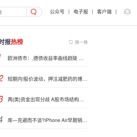
公众号
电子报
客户端
时报
热榜
换一换
欧洲债市：,德债收益率曲线趋陡 短端跑赢
短期内!股价波动，押注减肥药的博瑞医药亟需资金“输血”
两{类}资金出现分歧 A股市场结构性行情持续
库—克避而不谈?iPhone Air早期销售表现，声称iPhone 17需求强劲，12月将迎史上最佳表现