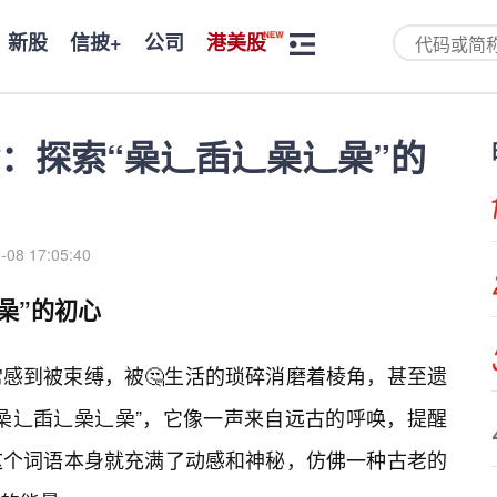
新股
信披+
公司
港美股
：探索“喿辶臿辶喿辶喿”的
-08 17:05:40
喿”的初心
感到被束缚，被🤔生活的琐碎消磨着棱角，甚至遗
喿辶臿辶喿辶喿”，它像一声来自远古的呼唤，提醒
这个词语本身就充满了动感和神秘，仿佛一种古老的