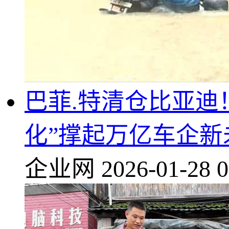
巴菲.特清仓比亚迪
化”撑起万亿车企新
企业网
2026-01-28 0