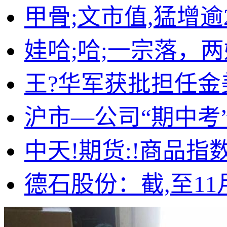
甲骨;文市值,猛增逾
娃哈;哈;一宗落，
王?华军获批担任
沪市—公司“期中考
中天!期货:!商品指
德石股份：截,至11月