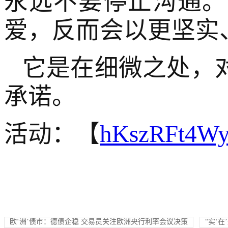
永远不要停止沟通。
爱，反而会以更坚实
它是在细微之处，
承诺。
活动：【
hKszRFt4W
欧‘洲’债市：德债企稳 交易员关注欧洲央行利率会议决策
“实‘