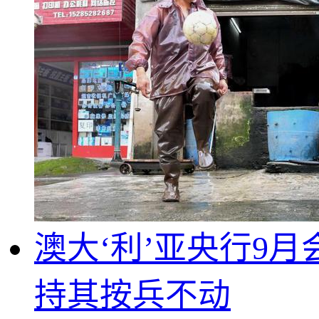
澳大‘利’亚央行9
持其按兵不动