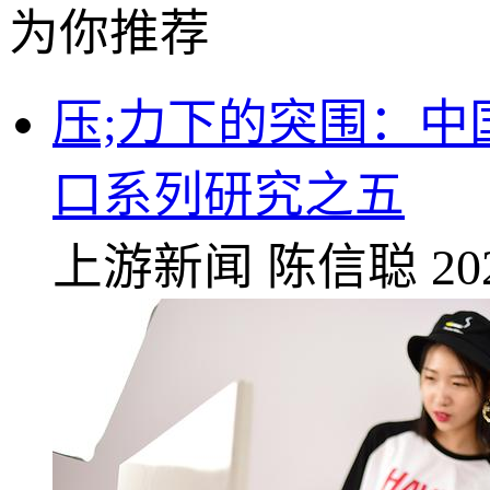
为你推荐
压;力下的突围：
口系列研究之五
上游新闻
陈信聪
20