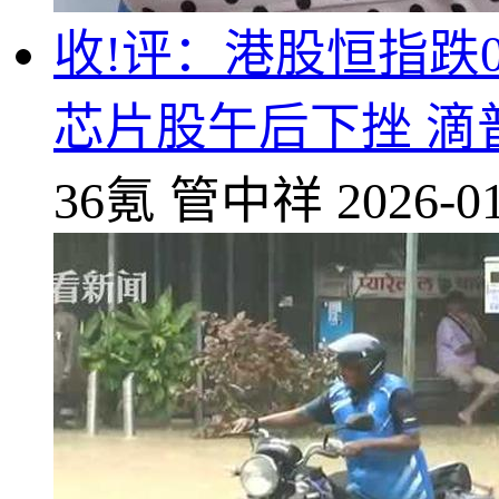
收!评：港股恒指跌0.
芯片股午后下挫 滴
36氪
管中祥
2026-01