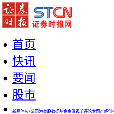
首页
快讯
要闻
股市
新股
信披+
公司
港美股
数据
基金
金融
视听
评论
专题
产经
创