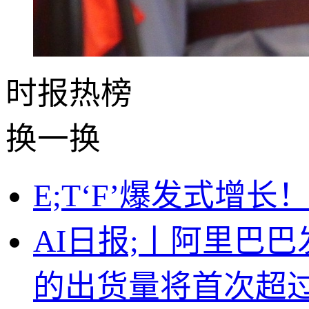
时报
热榜
换一换
E;T‘F’爆发式增
AI日报;丨阿里巴巴
的出货量将首次超