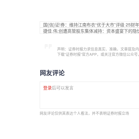
国{信}证!券：维持江南布衣“优于大市”评级 25
捷佳.伟;创遭高管股东集体减持：资本盛宴下的隐
声明：证券时报力求信息真实、准确，文章提及内
下载“证券时报”官方APP，或关注官方微信公众
网友评论
登录
后可以发言
网友评论仅供其表达个人看法，并不表明证券时报立场