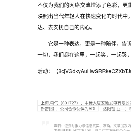
不仅为我们的网络交流增添了色彩，更
映照出当代年轻人在快速变化的时代中
达、去安抚自己的内心。
它是一种表达，更是一种陪伴，告诉
一切，我们都在这里，一起笑，一起哭，
活动：【
8cjVGdkyAuHwSRRkeCZXbTJ
上海,电气（601727）：中标大唐安徽发电有限公
新雷{能}：公司合作伙伴为ADI
洛阳钼.业—：
声明：证券时报力求信息真实、准确，文章提及内
下载“证券时报”官方APP，或关注官方微信公众