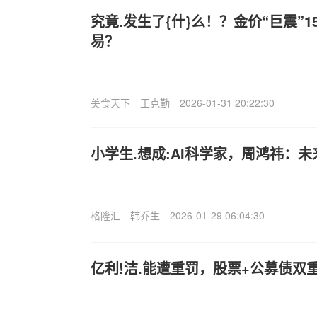
究竟.发生了{什}么！？金价“巨震”1
易？
美食天下
王克勤
2026-01-31 20:22:30
小学生.想成:AI科学家，周鸿祎：未
格隆汇
韩乔生
2026-01-29 06:04:30
亿利!洁.能遭重罚，股票+公募债双