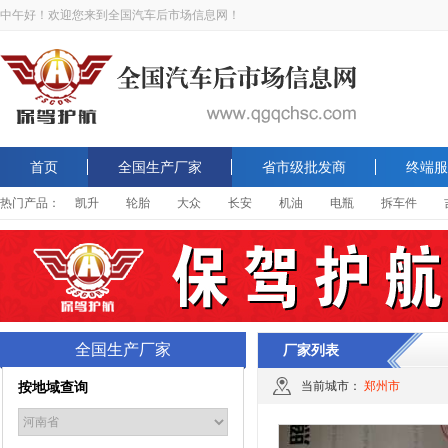
中午好！欢迎您来到全国汽车后市场信息网！
首页
全国生产厂家
省市级批发商
终端服
热门产品：
凯升
轮胎
大众
长安
机油
电瓶
拆车件
全国生产厂家
厂家列表
按地域查询
当前城市：
郑州市