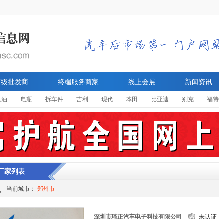
市级批发商
终端服务商家
线上会展
新闻资讯
机油
电瓶
拆车件
吉利
现代
本田
比亚迪
别克
福特
厂家列表
当前城市：
郑州市
深圳市琦正汽车电子科技有限公司
未认证