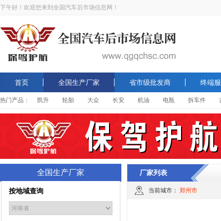
下午好！欢迎您来到全国汽车后市场信息网！
首页
全国生产厂家
省市级批发商
终端服
热门产品：
凯升
轮胎
大众
长安
机油
电瓶
拆车件
全国生产厂家
厂家列表
按地域查询
当前城市：
郑州市