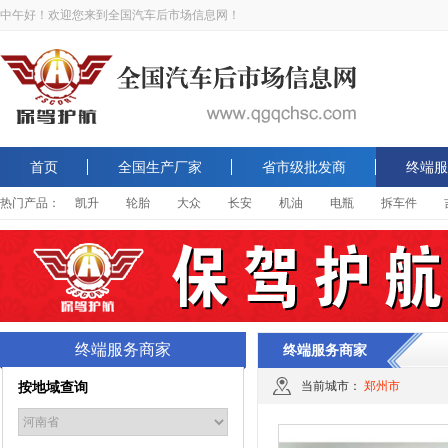
中午好！欢迎您来到全国汽车后市场信息网！
首页
全国生产厂家
省市级批发商
终端服
热门产品：
凯升
轮胎
大众
长安
机油
电瓶
拆车件
终端服务商家
终端服务商家
按地域查询
当前城市：
郑州市