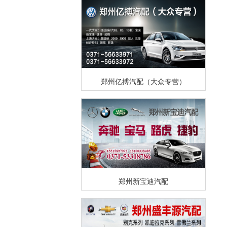
郑州亿搏汽配（大众专营）
郑州新宝迪汽配