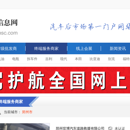
市级批发商
终端服务商家
线上会展
新闻资讯
机油
电瓶
拆车件
吉利
现代
本田
比亚迪
别克
福特
终端服务商家
当前城市：
郑州市
郑州世博汽车道路救援有限公司
未认证