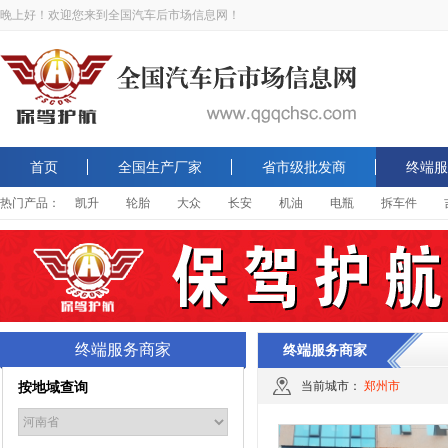
晚上好！欢迎您来到全国汽车后市场信息网！
首页
全国生产厂家
省市级批发商
终端服
热门产品：
凯升
轮胎
大众
长安
机油
电瓶
拆车件
终端服务商家
终端服务商家
按地域查询
当前城市：
郑州市