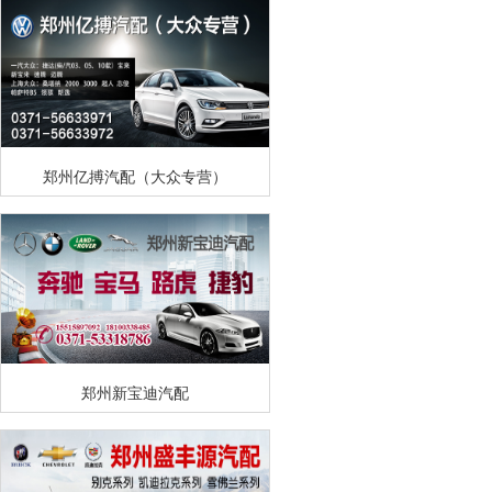
郑州亿搏汽配（大众专营）
郑州新宝迪汽配