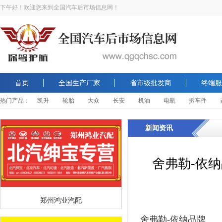
下午好！欢迎您来到全国汽车后市场信息网！
首页
全国生产厂家
省市级批发商
终端服
热门产品：
凯升
轮胎
大众
长安
机油
电瓶
拆车件
新闻资讯
舍弗勒-依纳
郑州鸿业汽配
舍弗勒-依纳品牌