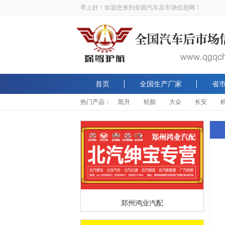
早上好！欢迎您来到全国汽车后市场信息网！
首页
全国生产厂家
省
热门产品：
凯升
轮胎
大众
长安
郑州鸿业汽配