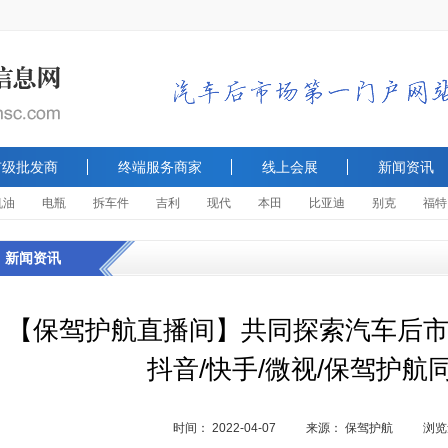
市级批发商
终端服务商家
线上会展
新闻资讯
机油
电瓶
拆车件
吉利
现代
本田
比亚迪
别克
福特
新闻资讯
【保驾护航直播间】共同探索汽车后市
抖音/快手/微视/保驾护航
时间：
2022-04-07
来源：
保驾护航
浏