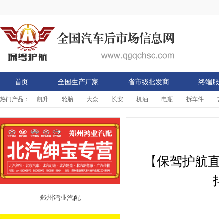
首页
全国生产厂家
省市级批发商
终端服
热门产品：
凯升
轮胎
大众
长安
机油
电瓶
拆车件
新闻资讯
【保驾护航直
郑州鸿业汽配